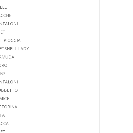
ELL
ACCHE
NTALONI
LET
TIPIOGGIA
FTSHELL LADY
RMUDA
ORO
ANS
NTALONI
UBBETTO
MICE
TTORINA
TA
ACCA
LET