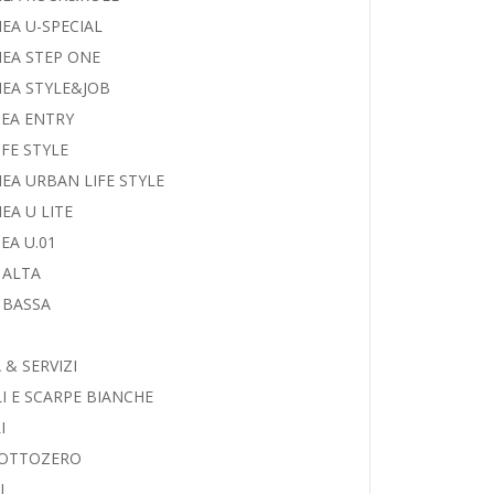
NEA U-SPECIAL
NEA STEP ONE
NEA STYLE&JOB
NEA ENTRY
IFE STYLE
NEA URBAN LIFE STYLE
NEA U LITE
EA U.01
 ALTA
 BASSA
& SERVIZI
I E SCARPE BIANCHE
I
SOTTOZERO
I