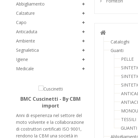
Fornitori
Abbigliamento
Calzature
Capo
Anticaduta
Ambiente
Cataloghi
Segnaletica
Guanti
PELLE
Igiene
SINTETI
Medicale
SINTETI
SINTETI
ANTICA
BMC Cuscinetti - By CBM
ANTIAC
import
MONOU
Anni di esperienza nel settore del
TESSILI
moto volvente e la collaborazione
GUANTI
di costruttori certificati ISO 9001,
rendono la CBM una società in
Abbigliament