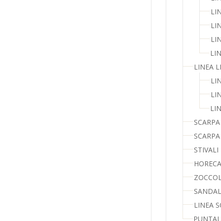
LI
LI
LI
LI
LINEA L
LI
LI
LIN
SCARPA
SCARPA
STIVALI
HORECA 
ZOCCOL
SANDAL
LINEA 
PUNTAL