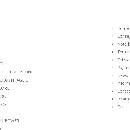
Home
Conse
Note le
Termini
Chi si
CI
Pagame
CI DI PRECISIONE
News
CI ANTITAGLIO
Informa
LORE
Contat
IDO
Ricami
SO
Contat
 U-POWER
o