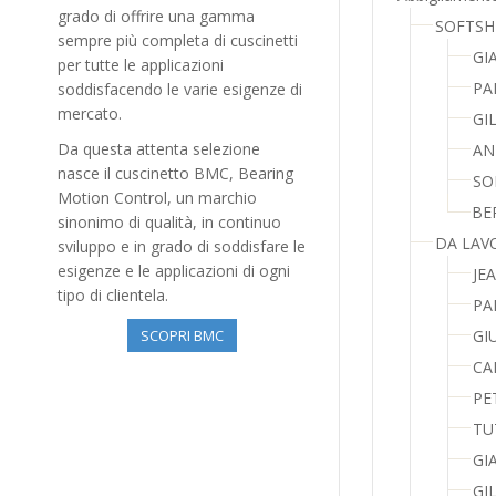
grado di offrire una gamma
SOFTSH
sempre più completa di cuscinetti
GI
per tutte le applicazioni
PA
soddisfacendo le varie esigenze di
mercato.
GI
Da questa attenta selezione
AN
nasce il cuscinetto BMC, Bearing
SO
Motion Control, un marchio
BE
sinonimo di qualità, in continuo
DA LAV
sviluppo e in grado di soddisfare le
esigenze e le applicazioni di ogni
JE
tipo di clientela.
PA
GI
SCOPRI BMC
CA
PE
TU
GI
GI