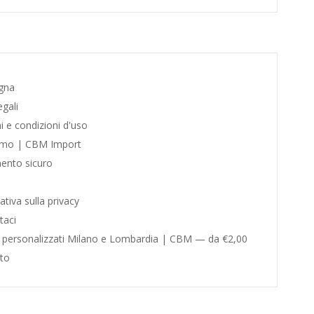
gna
gali
 e condizioni d'uso
amo | CBM Import
nto sicuro
tiva sulla privacy
taci
 personalizzati Milano e Lombardia | CBM — da €2,00
to