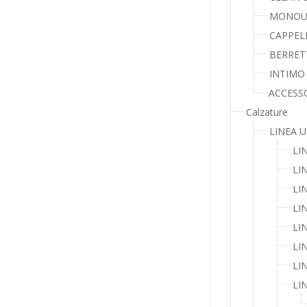
MONOU
CAPPEL
BERRET
INTIMO
ACCESS
Calzature
LINEA 
LI
LI
LI
LI
LI
LI
LI
LI