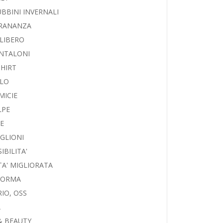
UBBINI INVERNALI
RANANZA
LIBERO
NTALONI
SHIRT
LO
MICIE
LPE
LE
GLIONI
IBILITA'
ITA' MIGLIORATA
NORMA
IO, OSS
A
& BEAUTY