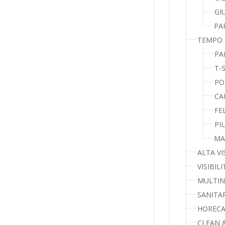
GI
PA
TEMPO 
PA
T-
PO
CA
FE
PI
MA
ALTA VIS
VISIBIL
MULTI
SANITAR
HOREC
CLEAN 