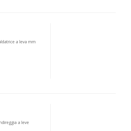
aldatrice a leva mm
ndireggia a leve