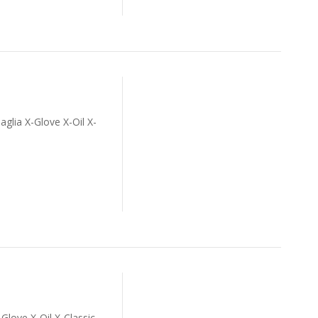
glia X-Glove X-Oil X-
Glove X-Oil X-Classic