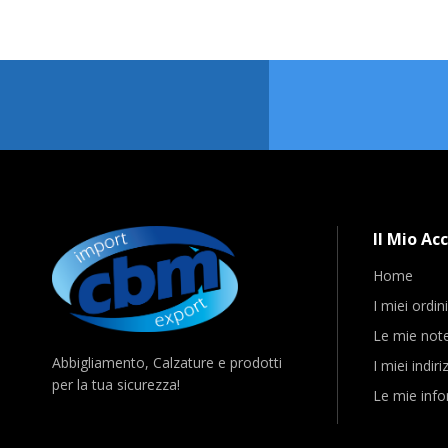
Il Mio Ac
Home
I miei ordin
Le mie note
Abbigliamento, Calzature e prodotti
I miei indiri
per la tua sicurezza!
Le mie info