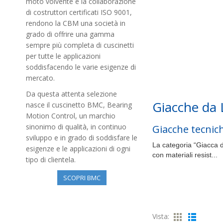
moto volvente e la collaborazione
di costruttori certificati ISO 9001,
rendono la CBM una società in
grado di offrire una gamma
sempre più completa di cuscinetti
per tutte le applicazioni
soddisfacendo le varie esigenze di
mercato.
Da questa attenta selezione
Giacche da 
nasce il cuscinetto BMC, Bearing
Motion Control, un marchio
sinonimo di qualità, in continuo
Giacche tecnich
sviluppo e in grado di soddisfare le
La categoria “Giacca da
esigenze e le applicazioni di ogni
con materiali resist...
tipo di clientela.
Altro
SCOPRI BMC
Vista: