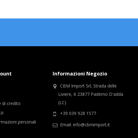
count
Informazioni Negozio
CBM Import Srl, Strada delle
i
Liviere, 6 23877 Paderno D'adda
(LC)
 di credito
zzi
+39 039 928 1577
rmazioni personali
Email:
info@cbmimport.it